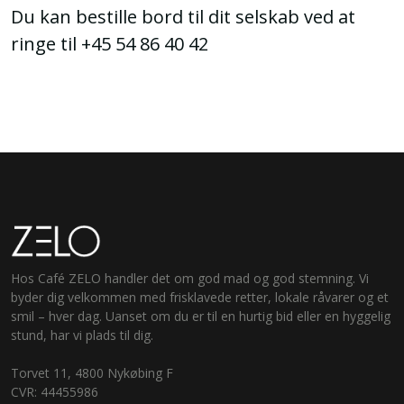
Du kan bestille bord til dit selskab ved at
ringe til +45 54 86 40 42
Hos Café ZELO handler det om god mad og god stemning. Vi
byder dig velkommen med frisklavede retter, lokale råvarer og et
smil – hver dag. Uanset om du er til en hurtig bid eller en hyggelig
stund, har vi plads til dig.
Torvet 11, 4800 Nykøbing F
CVR: 44455986